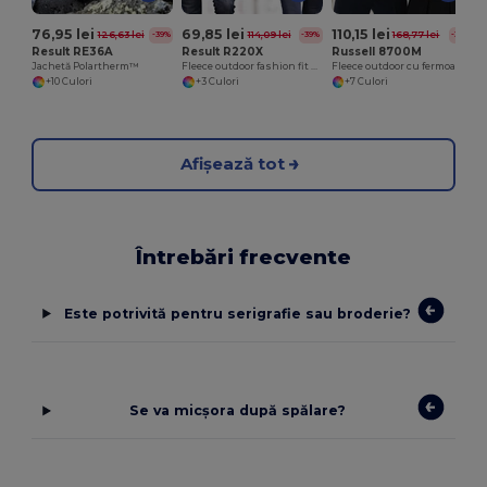
76,95 lei
69,85 lei
110,15 lei
126,63 lei
114,09 lei
168,77 lei
-39%
-39%
-35%
Result RE36A
Result R220X
Russell 8700M
Jachetă Polartherm™
Fleece outdoor fashion fit Core Result
Fleece outdoor cu fermoar complet
+10 Culori
+3 Culori
+7 Culori
Afișează tot
Întrebări frecvente
Este potrivită pentru serigrafie sau broderie?
Se va micșora după spălare?