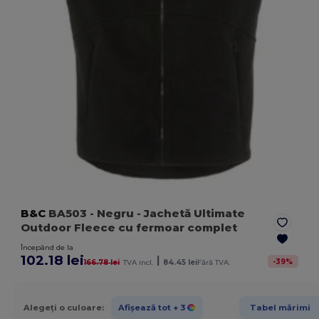
B&C
BA503
- Negru
- Jachetă Ultimate
Outdoor Fleece cu fermoar complet
Începând de la
102.18 lei
|
-
39
%
166.78 lei
TVA incl.
84.45 lei
Fără TVA.
Alegeți o culoare:
Afișează tot
+ 3
Tabel mărimi