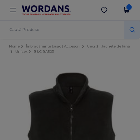
×
Aplicația Wordans
Descarcă app
Prețuri mai bune în aplicație!
Home
Îmbrăcăminte basic | Accesorii
Geci
Jachete de lână
Unisex
B&C BA503