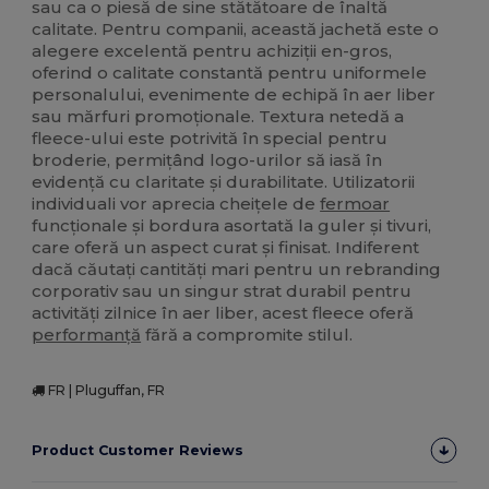
sau ca o piesă de sine stătătoare de înaltă
calitate. Pentru companii, această jachetă este o
alegere excelentă pentru achiziții en-gros,
oferind o calitate constantă pentru uniformele
personalului, evenimente de echipă în aer liber
sau mărfuri promoționale. Textura netedă a
fleece-ului este potrivită în special pentru
broderie, permițând logo-urilor să iasă în
evidență cu claritate și durabilitate. Utilizatorii
individuali vor aprecia cheițele de
fermoar
funcționale și bordura asortată la guler și tivuri,
care oferă un aspect curat și finisat. Indiferent
dacă căutați cantități mari pentru un rebranding
corporativ sau un singur strat durabil pentru
activități zilnice în aer liber, acest fleece oferă
performanță
fără a compromite stilul.
FR | Pluguffan, FR
Product Customer Reviews