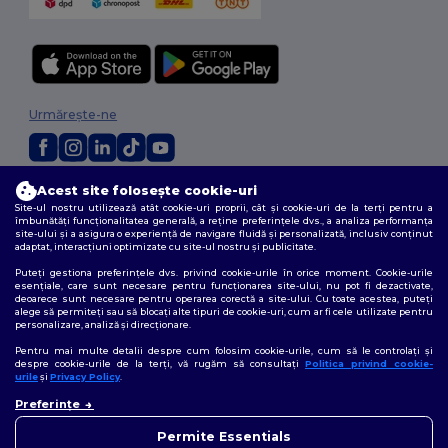
Urmărește-ne
Acest site folosește cookie-uri
2026. Toate drepturile rezervate
Site-ul nostru utilizează atât cookie-uri proprii, cât și cookie-uri de la terți pentru a
Termeni și condiții
|
Politica de confidențialitate
|
Politica privind cookie-
îmbunătăți funcționalitatea generală, a reține preferințele dvs., a analiza performanța
urile
|
Sitemap
site-ului și a asigura o experiență de navigare fluidă și personalizată, inclusiv conținut
adaptat, interacțiuni optimizate cu site-ul nostru și publicitate.
Puteți gestiona preferințele dvs. privind cookie-urile în orice moment. Cookie-urile
esențiale, care sunt necesare pentru funcționarea site-ului, nu pot fi dezactivate,
deoarece sunt necesare pentru operarea corectă a site-ului. Cu toate acestea, puteți
alege să permiteți sau să blocați alte tipuri de cookie-uri, cum ar fi cele utilizate pentru
personalizare, analiză și direcționare.
Pentru mai multe detalii despre cum folosim cookie-urile, cum să le controlați și
despre cookie-urile de la terți, vă rugăm să consultați
Politica privind cookie-
urile
și
Privacy Policy
.
👋
Bună
Preferințe
Dacă aveți întrebări sau
nelămuriri, ne puteți contacta
Permite Essentials
în orice moment. Chatbot-ul