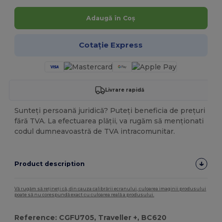
Adaugă în Coș
Cotație Express
Livrare rapidă
Sunteți persoană juridică? Puteți beneficia de prețuri
fără TVA. La efectuarea plății, va rugăm să menționati
codul dumneavoastră de TVA intracomunitar.
Product description
Vă rugăm să rețineți că, din cauza calibrării ecranului, culoarea imaginii produsului
poate să nu corespundă exact cu culoarea reală a produsului.
Reference: CGFU705, Traveller +, BC620