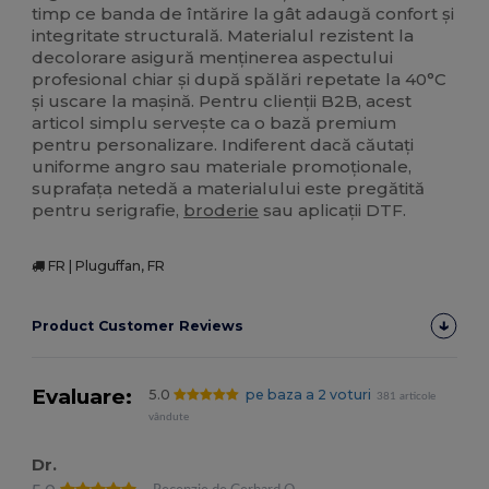
timp ce banda de întărire la gât adaugă confort și
integritate structurală. Materialul rezistent la
decolorare asigură menținerea aspectului
profesional chiar și după spălări repetate la 40°C
și uscare la mașină. Pentru clienții B2B, acest
articol simplu servește ca o bază premium
pentru personalizare. Indiferent dacă căutați
uniforme angro sau materiale promoționale,
suprafața netedă a materialului este pregătită
pentru serigrafie,
broderie
sau aplicații DTF.
FR | Pluguffan, FR
Product Customer Reviews
Evaluare:
5.0
pe baza a 2 voturi
381 articole
vândute
Dr.