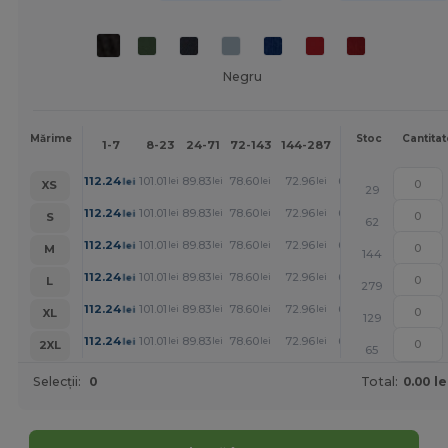
Negru
Mai
Mărime
Stoc
Cantitat
1-7
8-23
24-71
72-143
144-287
288 +
mult
+
112.24
101.01
89.83
78.60
72.96
67.37
lei
lei
lei
lei
lei
lei
XS
29
+
112.24
101.01
89.83
78.60
72.96
67.37
lei
lei
lei
lei
lei
lei
S
62
+
112.24
101.01
89.83
78.60
72.96
67.37
lei
lei
lei
lei
lei
lei
M
144
+
112.24
101.01
89.83
78.60
72.96
67.37
lei
lei
lei
lei
lei
lei
L
279
+
112.24
101.01
89.83
78.60
72.96
67.37
lei
lei
lei
lei
lei
lei
XL
129
+
112.24
101.01
89.83
78.60
72.96
67.37
lei
lei
lei
lei
lei
lei
2XL
65
Selecții:
0
Total:
0.00 le