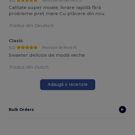
5.0
Recenzie de Gerhard O.
Calitate super moale, livrare rapidă fără
probleme preț mare Cu plăcere din nou
Tradus din Deutsch
Clasic
5.0
Recenzie de René H.
Swaeter delicios de modă veche
Tradus din Dutch
Adaugă o recenzie
Bulk Orders