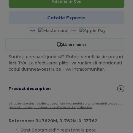
Adaugă în Coș
Cotație Express
Livrare rapidă
Sunteți persoană juridică? Puteți beneficia de prețuri
fără TVA. La efectuarea plății, va rugăm să menționati
codul dumneavoastră de TVA intracomunitar.
Product description
Vă rugăm să rețineți că, din cauza calibrării ecranului, culoarea imaginii produsului
poate să nu corespundă exact cu culoarea reală a produsului.
Reference: RU7620M, R-762M-0, JZ762
Strat Spotshield™ rezistent la pete