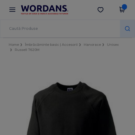
×
Aplicația Wordans
Descarcă app
Prețuri mai bune în aplicație!
Home
Îmbrăcăminte basic | Accesorii
Hanorace
Unisex
Russell 7620M