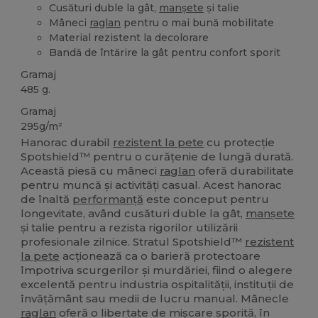
Cusături duble la gât,
manșete
și talie
Mâneci
raglan
pentru o mai bună mobilitate
Material rezistent la decolorare
Bandă de întărire la gât pentru confort sporit
Gramaj
485 g.
Gramaj
295g/m²
Hanorac durabil
rezistent la pete
cu protecție
Spotshield™ pentru o curățenie de lungă durată.
Această piesă cu mâneci
raglan
oferă durabilitate
pentru muncă și activități casual. Acest hanorac
de înaltă
performanță
este conceput pentru
longevitate, având cusături duble la gât,
manșete
și talie pentru a rezista rigorilor utilizării
profesionale zilnice. Stratul Spotshield™
rezistent
la pete
acționează ca o barieră protectoare
împotriva scurgerilor și murdăriei, fiind o alegere
excelentă pentru industria ospitalității, instituții de
învățământ sau medii de lucru manual. Mânecle
raglan
oferă o libertate de mișcare sporită, în