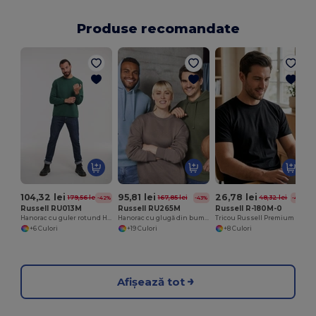
Produse recomandate
104,32 lei
95,81 lei
26,78 lei
179,56 lei
167,85 lei
48,32 lei
-42%
-43%
-45%
Russell RU013M
Russell RU265M
Russell R-180M-0
Hanorac cu guler rotund Heavy Duty
Hanorac cu glugă din bumbac pieptănat, croială Modern Fit
Tricou Russell Premium Comfort din bumbac
+6 Culori
+19 Culori
+8 Culori
Afișează tot