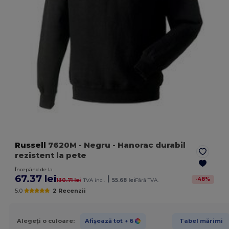
Russell
7620M
- Negru
- Hanorac durabil
rezistent la pete
Începând de la
67.37 lei
|
-
48
%
130.71 lei
TVA incl.
55.68 lei
Fără TVA.
5.0
2 Recenzii
Alegeți o culoare:
Afișează tot
+ 6
Tabel mărimi