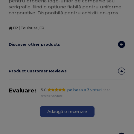
pentru broderia logo-urilor de companie sau
serigrafie, fiind o opțiune fiabilă pentru uniforme
corporative. Disponibilă pentru achiziții en-gros.
FR | Toulouse, FR
Discover other products
Product Customer Reviews
Evaluare:
5.0
pe baza a 3 voturi
1116
articole vândute
Adaugă o recenzie