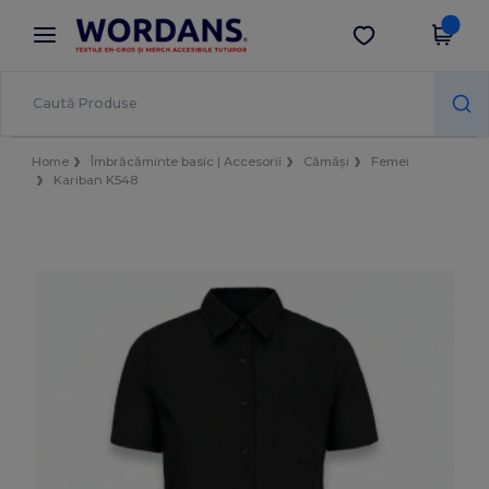
×
Aplicația Wordans
Descarcă app
Prețuri mai bune în aplicație!
Home
Îmbrăcăminte basic | Accesorii
Cămăși
Femei
Kariban K548