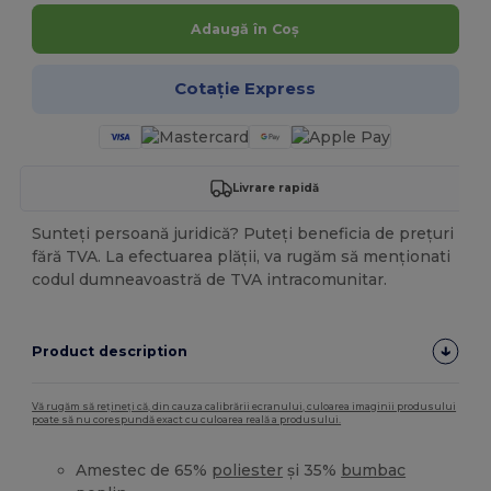
Adaugă în Coș
Cotație Express
Livrare rapidă
Sunteți persoană juridică? Puteți beneficia de prețuri
fără TVA. La efectuarea plății, va rugăm să menționati
codul dumneavoastră de TVA intracomunitar.
Product description
Vă rugăm să rețineți că, din cauza calibrării ecranului, culoarea imaginii produsului
poate să nu corespundă exact cu culoarea reală a produsului.
Amestec de 65%
poliester
și 35%
bumbac