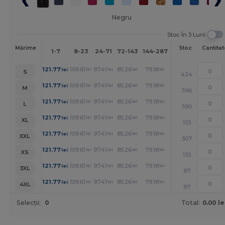
Negru
Stoc În 3 Luni
Mai
Mărime
Stoc
Cantitat
1-7
8-23
24-71
72-143
144-287
288 +
mult
+
121.77
109.61
97.41
85.26
79.18
73.06
lei
lei
lei
lei
lei
lei
S
424
+
121.77
109.61
97.41
85.26
79.18
73.06
lei
lei
lei
lei
lei
lei
M
596
+
121.77
109.61
97.41
85.26
79.18
73.06
lei
lei
lei
lei
lei
lei
L
590
+
121.77
109.61
97.41
85.26
79.18
73.06
lei
lei
lei
lei
lei
lei
XL
153
+
121.77
109.61
97.41
85.26
79.18
73.06
lei
lei
lei
lei
lei
lei
XXL
307
+
121.77
109.61
97.41
85.26
79.18
73.06
lei
lei
lei
lei
lei
lei
XS
133
+
121.77
109.61
97.41
85.26
79.18
73.06
lei
lei
lei
lei
lei
lei
3XL
87
+
121.77
109.61
97.41
85.26
79.18
73.06
lei
lei
lei
lei
lei
lei
4XL
87
Selecții:
0
Total:
0.00 le