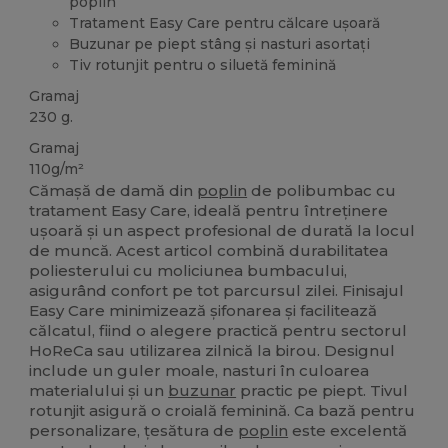
poplin
Tratament Easy Care pentru călcare ușoară
Buzunar pe piept stâng și nasturi asortați
Tiv rotunjit pentru o siluetă feminină
Gramaj
230 g.
Gramaj
110g/m²
Cămașă de damă din
poplin
de polibumbac cu
tratament Easy Care, ideală pentru întreținere
ușoară și un aspect profesional de durată la locul
de muncă. Acest articol combină durabilitatea
poliesterului cu moliciunea bumbacului,
asigurând confort pe tot parcursul zilei. Finisajul
Easy Care minimizează șifonarea și facilitează
călcatul, fiind o alegere practică pentru sectorul
HoReCa sau utilizarea zilnică la birou. Designul
include un guler moale, nasturi în culoarea
materialului și un
buzunar
practic pe piept. Tivul
rotunjit asigură o croială feminină. Ca bază pentru
personalizare, țesătura de
poplin
este excelentă