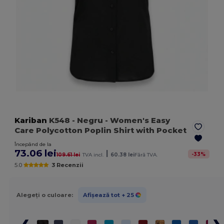
Kariban
K548
- Negru
- Women's Easy
Care Polycotton Poplin Shirt with Pocket
Începând de la
73.06 lei
|
-
33
%
109.61 lei
TVA incl.
60.38 lei
Fără TVA.
5.0
3 Recenzii
Alegeți o culoare:
Afișează tot
+ 25