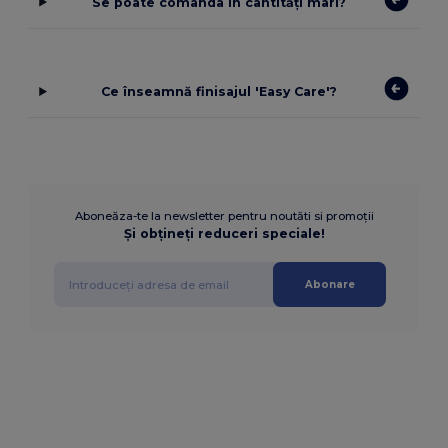
Se poate comanda în cantități mari?
Ce înseamnă finisajul 'Easy Care'?
Aboneăza-te la newsletter pentru noutăti si promoții
Și obțineți reduceri speciale!
Abonare