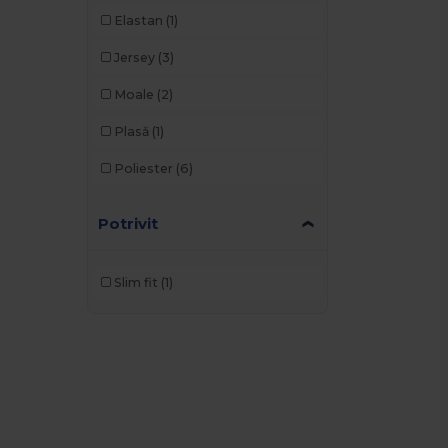
Elastan
(1)
Jersey
(3)
Moale
(2)
Plasă
(1)
Poliester
(6)
Potrivit
Slim fit
(1)