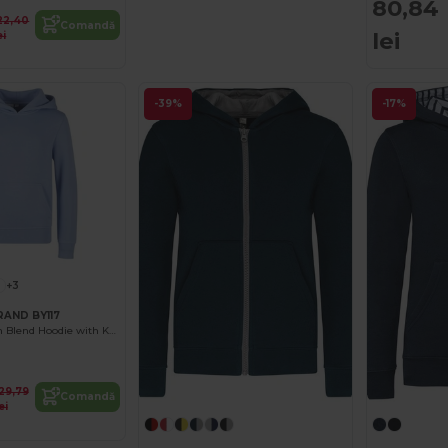
80,84
22,40
Comandă
lei
ei
-39%
-17%
+3
RAND BY117
Cozy Kids Cotton Blend Hoodie with Kangaroo Pocket
129,79
Comandă
ei