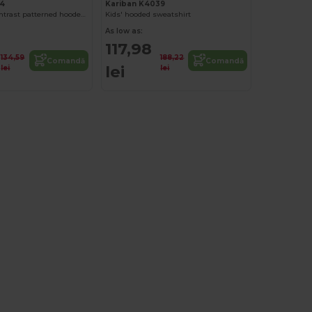
14
Kariban K4039
Unisex kids contrast patterned hooded sweatshirt
Kids' hooded sweatshirt
As low as:
117,98
134,59
188,22
Comandă
Comandă
lei
lei
lei