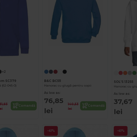
+2
oom SC379
B&C BC511
SOL'S 13255
 (62-045-0)
Hanorac cu glugă pentru copii
As low as:
As low as:
76,85
37,67
131,93
140,53
Comandă
Comandă
lei
ei
lei
lei
-41%
-41%