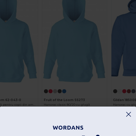
oom 62-043-0
Fruit of the Loom SS273
Gildan 18500
Hanorac cu glugă pentru copii din amestec de bumbac premium
Hanorac clasic 80/20 cu glugă
Hanorac cu gl
As low as:
As low as:
55,32
55,56
93,09
93,09
Comandă
Comandă
lei
lei
ei
lei
Organic
Organic