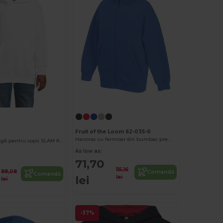
Fruit of the Loom 62-035-0
Hanorac cu fermoar din bumbac premium amestecat
Hanorac cu glugă pentru copii SLAM KIDS
As low as:
71,70
115,16
88,08
Comandă
Comandă
lei
lei
lei
-37%