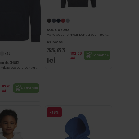
SOL'S 02092
Hanorac cu fermoar pentru copii Stone Kids
As low as:
35,63
102,03
+33
Comandă
lei
lei
oods JH01J
Hanorac din bumbac ecologic pentru copii cu buzunar tip marsupiu
97,61
Comandă
lei
-38%