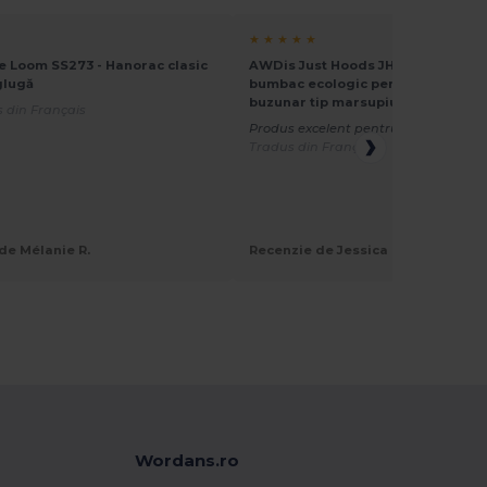
★ ★ ★ ★ ★
the Loom SS273 - Hanorac clasic
AWDis Just Hoods JH01J - Hanorac
glugă
bumbac ecologic pentru copii cu
buzunar tip marsupiu
 din Français
Produs excelent pentru personalizar
Tradus din Français
de Mélanie R.
Recenzie de Jessica M.
Wordans.ro