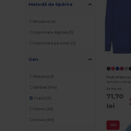
Metodă de tipărire
Broderie
(4)
Imprimare digitală
(11)
Imprimare pe ecran
(3)
Gen
Bebeluși
(1)
Fruit of the L
Jachetă cu glugă
Bărbați
(144)
As low as:
71,70
Copii
(20)
lei
l
Femei
(26)
Unisex
(89)
-41%