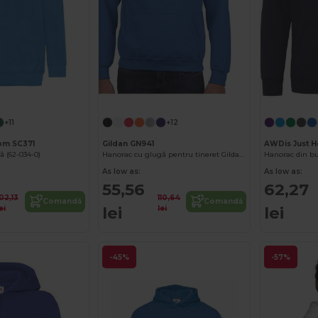
+11
+12
oom SC371
Gildan GN941
AWDis Just H
 (62-034-0)
Hanorac cu glugă pentru tineret Gildan Heavy Blend GN941
As low as:
As low as:
55,56
62,27
102,13
110,64
Comandă
Comandă
lei
lei
ei
lei
-45%
-57%