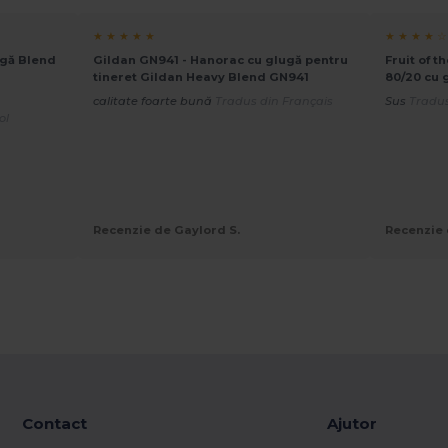
★ ★ ★ ★ ★
★ ★ ★ ★ ☆
ugă Blend
Gildan GN941 - Hanorac cu glugă pentru
Fruit of 
tineret Gildan Heavy Blend GN941
80/20 cu 
calitate foarte bună
Tradus din Français
Sus
Tradus
ol
Recenzie de Gaylord S.
Recenzie 
Contact
Ajutor