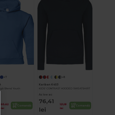
+7
+8
B
Kariban K453
ugă Blend Youth
KIDS' CONTRAST HOODED SWEATSHIRT
As low as:
76,41
93,62
121,18
Comandă
Comandă
lei
lei
lei