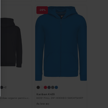
-26%
+2
J
Kariban K455
Hanorac din bumbac organic pentru copii
KIDS' FULL ZIP HOODED SWEATSHIRT
As low as: