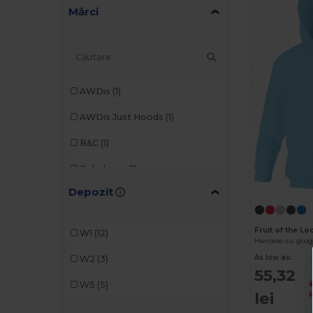
Mărci
AWDis
(1)
AWDis Just Hoods
(1)
B&C
(1)
Babybugz
(1)
Depozit
Build Your Brand
(1)
Fruit of the Loom
(5)
Fruit of the L
W1
(12)
Gildan
(2)
As low as:
W2
(3)
55,32
Kariban
(5)
W5
(5)
lei
l
SOL'S
(3)