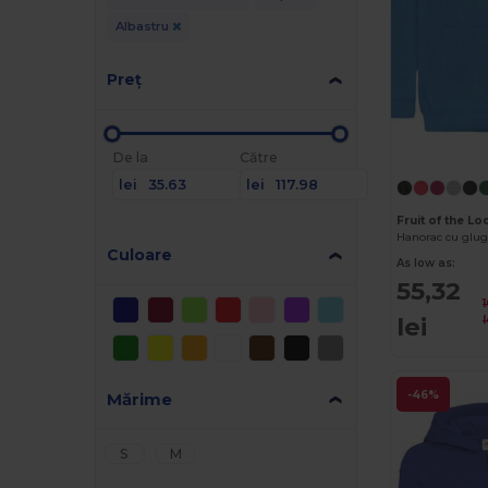
Albastru
Preț
De la
Către
lei
lei
Fruit of the L
Hanorac cu glugă
Culoare
As low as:
55,32
lei
l
-46%
Mărime
S
M