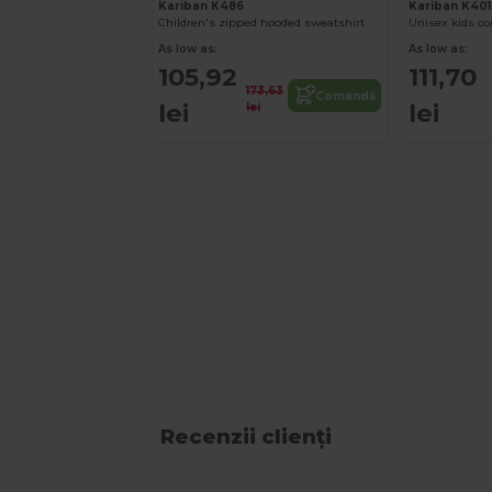
Kariban K486
Kariban K40
Children's zipped hooded sweatshirt
As low as:
As low as:
105,92
111,70
173,63
Comandă
lei
lei
lei
Recenzii clienți