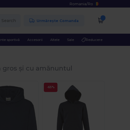
Romania
/
Ro
Search
Urmărește Comanda
nte sportivă
Accesorii
Altele
Sale
Reducere
 gros și cu amănuntul
-65%