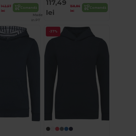
117,49
142,57
158,86
Comandă
Comandă
lei
lei
lei
Made
in
PT
-37%