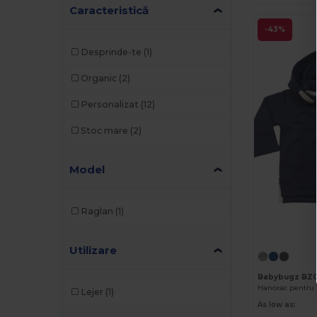
Caracteristică
-43%
Desprinde-te
(1)
Organic
(2)
Personalizat
(12)
Stoc mare
(2)
Model
Raglan
(1)
Utilizare
Babybugz BZ
Lejer
(1)
As low as: