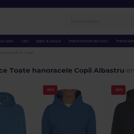
uri polo
Geci
Șepci & căciuli
Îmbrăcăminte de lucru
Îmbrăcămi
 hanoracele
Copii
e Toate hanoracele Copii Albastru
en
-50%
-36%