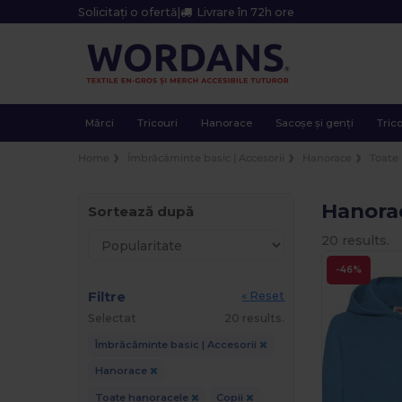
Solicitați o ofertă
|
Livrare în 72h ore
Mărci
Tricouri
Hanorace
Sacoșe și genți
Trico
Home
Îmbrăcăminte basic | Accesorii
Hanorace
Toate
Hanorac
Sortează după
20 results.
-46%
Filtre
« Reset
Selectat
20 results.
Îmbrăcăminte basic | Accesorii
Hanorace
Toate hanoracele
Copii