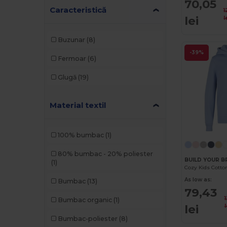
70,05
Caracteristică
1
lei
l
Buzunar
(8)
-39%
Fermoar
(6)
Glugă
(19)
Material textil
100% bumbac
(1)
80% bumbac - 20% poliester
BUILD YOUR B
(1)
As low as:
Bumbac
(13)
79,43
Bumbac organic
(1)
lei
l
Bumbac-poliester
(8)