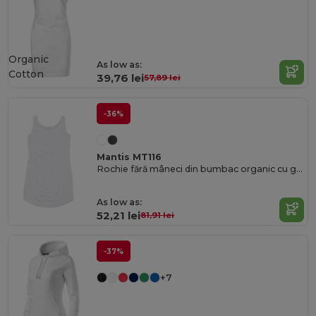
Organic
As low as:
Cotton
39,76 lei
57,89 lei
-36%
Mantis MT116
Rochie fără mâneci din bumbac organic cu guler evazat
As low as:
52,21 lei
81,91 lei
-37%
+7