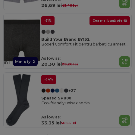
26,69 lei
43,46 lei
-31%
Cea mai bună ofertă
Build Your Brand BY132
Boxeri Comfort Fit pentru bărbați cu amestec de bumbac respirabil
Made
As low as:
Min qty: 2
in
IT
20,30 lei
29,26 lei
-34%
+27
Spasso SP800
Eco-friendly unisex socks
As low as:
33,35 lei
50,55 lei