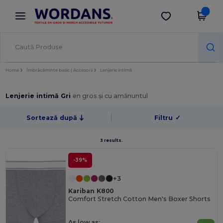
×
Aplicația Wordans
Descarcă app
Prețuri mai bune în aplicație!
Home
Îmbrăcăminte basic | Accesorii
Lenjerie intimă
Lenjerie intimă Gri
en gros și cu amănuntul
Sortează după
Filtru
✓
3 results.
-39%
+3
Kariban K800
Comfort Stretch Cotton Men's Boxer Shorts
As low as: