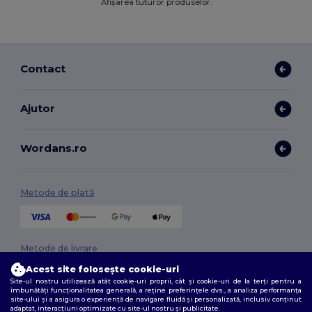
Afișarea tuturor produselor.
Contact
Ajutor
Wordans.ro
Metode de plată
Metode de livrare
Acest site folosește cookie-uri
Site-ul nostru utilizează atât cookie-uri proprii, cât și cookie-uri de la terți pentru a
îmbunătăți funcționalitatea generală, a reține preferințele dvs., a analiza performanța
site-ului și a asigura o experiență de navigare fluidă și personalizată, inclusiv conținut
adaptat, interacțiuni optimizate cu site-ul nostru și publicitate.