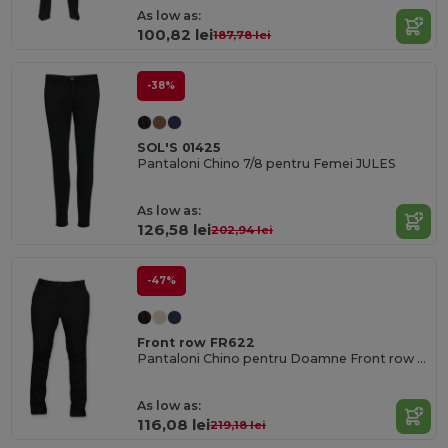
As low as:
100,82 lei
187,78 lei
-38%
SOL'S 01425
Pantaloni Chino 7/8 pentru Femei JULES
As low as:
126,58 lei
202,94 lei
-47%
Front row FR622
Pantaloni Chino pentru Doamne Front row Stretch
As low as:
116,08 lei
219,18 lei