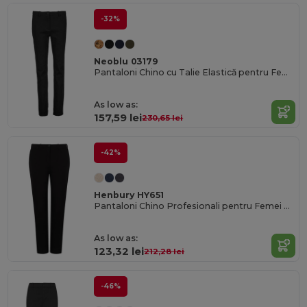
-32%
Neoblu 03179
Pantaloni Chino cu Talie Elastică pentru Femei Gustave
As low as:
157,59 lei
230,65 lei
-42%
Henbury HY651
Pantaloni Chino Profesionali pentru Femei Henbury
As low as:
123,32 lei
212,28 lei
-46%