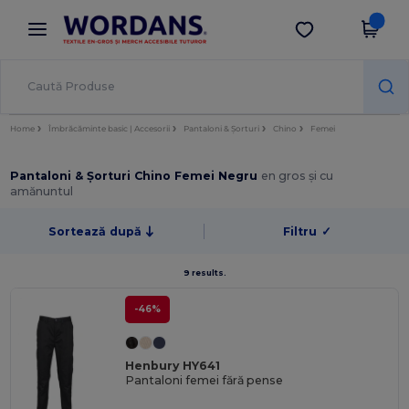
×
Aplicația Wordans
Descarcă app
Prețuri mai bune în aplicație!
Home
Îmbrăcăminte basic | Accesorii
Pantaloni & Șorturi
Chino
Femei
Pantaloni & Șorturi Chino Femei Negru
en gros și cu
amănuntul
Sortează după
Filtru
✓
9 results.
-46%
Henbury HY641
Pantaloni femei fără pense