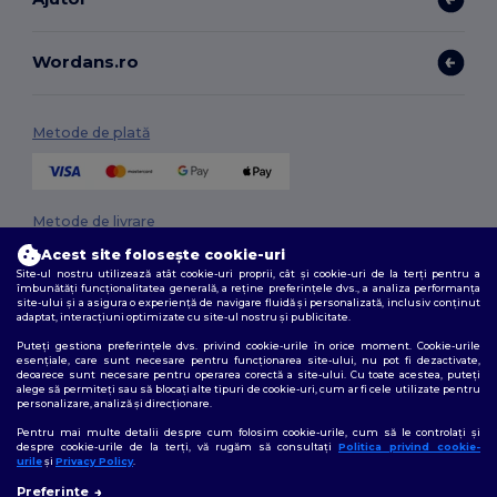
Wordans.ro
Metode de plată
Metode de livrare
Acest site folosește cookie-uri
Site-ul nostru utilizează atât cookie-uri proprii, cât și cookie-uri de la terți pentru a
îmbunătăți funcționalitatea generală, a reține preferințele dvs., a analiza performanța
site-ului și a asigura o experiență de navigare fluidă și personalizată, inclusiv conținut
adaptat, interacțiuni optimizate cu site-ul nostru și publicitate.
Puteți gestiona preferințele dvs. privind cookie-urile în orice moment. Cookie-urile
esențiale, care sunt necesare pentru funcționarea site-ului, nu pot fi dezactivate,
deoarece sunt necesare pentru operarea corectă a site-ului. Cu toate acestea, puteți
Urmărește-ne
alege să permiteți sau să blocați alte tipuri de cookie-uri, cum ar fi cele utilizate pentru
personalizare, analiză și direcționare.
Pentru mai multe detalii despre cum folosim cookie-urile, cum să le controlați și
despre cookie-urile de la terți, vă rugăm să consultați
Politica privind cookie-
urile
și
Privacy Policy
.
2026. Toate drepturile rezervate
👋
Bună
Preferințe
Termeni și condiții
|
Politica de confidențialitate
|
Politica privind cookie-