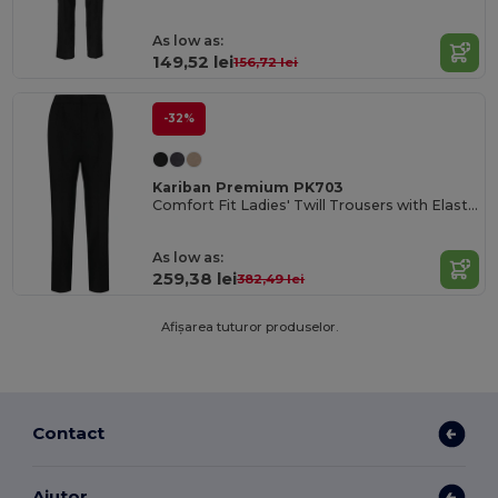
As low as:
149,52 lei
156,72 lei
-32%
Kariban Premium PK703
Comfort Fit Ladies' Twill Trousers with Elastic Waist
As low as:
259,38 lei
382,49 lei
Afișarea tuturor produselor.
Contact
Ajutor