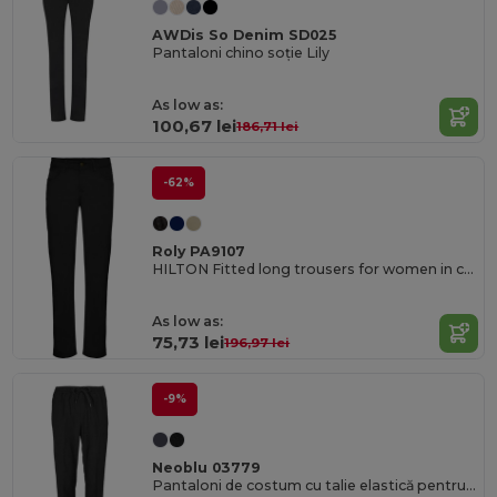
AWDis So Denim SD025
Pantaloni chino soție Lily
As low as:
100,67 lei
186,71 lei
-62%
Roly PA9107
HILTON Fitted long trousers for women in comfortable and resistant fabric
As low as:
75,73 lei
196,97 lei
-9%
Neoblu 03779
Pantaloni de costum cu talie elastică pentru femei Germain