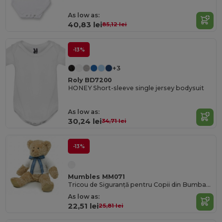
As low as:
40,83 lei
85,12 lei
-13%
+3
Roly BD7200
HONEY Short-sleeve single jersey bodysuit
As low as:
30,24 lei
34,71 lei
-13%
Mumbles MM071
Tricou de Siguranță pentru Copii din Bumbac Comfy
As low as:
22,51 lei
25,81 lei