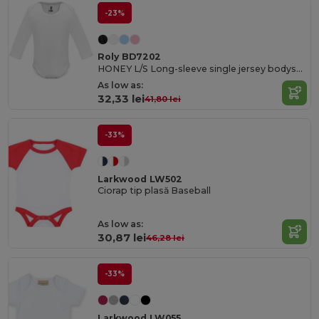
-23%
Roly BD7202
HONEY L/S Long-sleeve single jersey bodysuit
As low as:
32,33 lei
41,80 lei
-33%
Larkwood LW502
Ciorap tip plasă Baseball
As low as:
30,87 lei
46,28 lei
-33%
Larkwood LW055