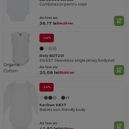
Combinezon pentru copii
As low as:
36,17 lei
54,25 lei
-44%
Roly BD7201
SWEET Sleeveless single jersey bodysuit
Organic
As low as:
Cotton
20,08 lei
35,92 lei
-24%
+1
Kariban K837
Babies eco-friendly body
As low as:
42,82 lei
56,71 lei