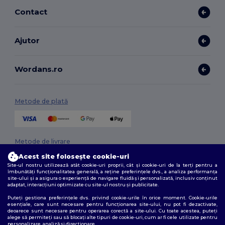
Contact
Ajutor
Wordans.ro
Metode de plată
Metode de livrare
Acest site folosește cookie-uri
Site-ul nostru utilizează atât cookie-uri proprii, cât și cookie-uri de la terți pentru a
îmbunătăți funcționalitatea generală, a reține preferințele dvs., a analiza performanța
site-ului și a asigura o experiență de navigare fluidă și personalizată, inclusiv conținut
adaptat, interacțiuni optimizate cu site-ul nostru și publicitate.
Puteți gestiona preferințele dvs. privind cookie-urile în orice moment. Cookie-urile
esențiale, care sunt necesare pentru funcționarea site-ului, nu pot fi dezactivate,
deoarece sunt necesare pentru operarea corectă a site-ului. Cu toate acestea, puteți
Urmărește-ne
alege să permiteți sau să blocați alte tipuri de cookie-uri, cum ar fi cele utilizate pentru
personalizare, analiză și direcționare.