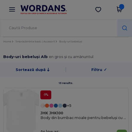
×
Aplicația Wordans
Descarcă app
Prețuri mai bune în aplicație!
Home
Îmbrăcăminte basic | Accesorii
Body-uri bebeluși
Body-uri bebeluși Alb
en gros și cu amănuntul
Sortează după
Filtru
✓
13 results.
-1%
+5
JHK JHK100
Body din bumbac moale pentru bebeluși cu închideri ușoare cu capse
As low as: