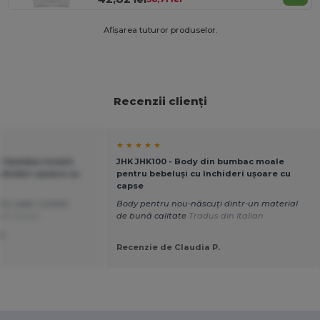
Afișarea tuturor produselor.
Recenzii clienți
★ ★ ★ ★ ★
in bumbac moale
JHK JHK100 - Body din bumbac moale
nchideri ușoare cu
pentru bebeluși cu închideri ușoare cu
capse
u copii. Livrare
Body pentru nou-născuți dintr-un material
din Dutch
de bună calitate
Tradus din Italian
H.
Recenzie de Claudia P.