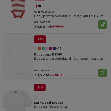
SOL'S 01401
Body pentru bebeluși cu dungi MILES BABY
As low as:
29,80 lei
43,75 lei
-43%
+15
Babybugz BZ010
Body pentru bebeluși din bumbac moale cu capse pentru îmbrăcare ușoară
As low as:
30,72 lei
54,05 lei
-52%
Larkwood LW052
Body cu mâneci lungi