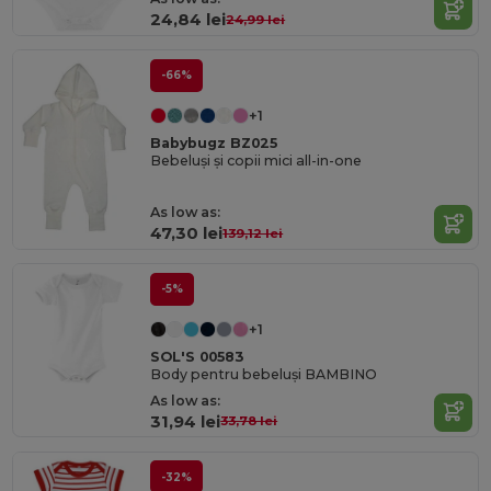
24,84 lei
24,99 lei
-66%
+1
Babybugz BZ025
Bebeluși și copii mici all-in-one
As low as:
47,30 lei
139,12 lei
-5%
+1
SOL'S 00583
Body pentru bebeluși BAMBINO
As low as:
31,94 lei
33,78 lei
-32%