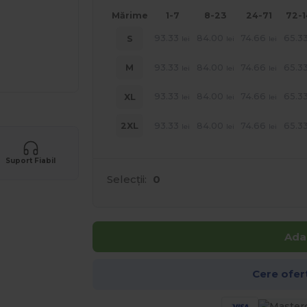
Mărime
1-7
8-23
24-71
72-
93.33
84.00
74.66
65.3
S
lei
lei
lei
93.33
84.00
74.66
65.3
M
lei
lei
lei
93.33
84.00
74.66
65.3
XL
lei
lei
lei
93.33
84.00
74.66
65.3
2XL
lei
lei
lei
Suport Fiabil
Selecții:
0
Ada
Cere ofer