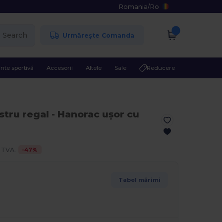
Romania
/
Ro
Search
Urmărește Comanda
nte sportivă
Accesorii
Altele
Sale
Reducere
stru regal
- Hanorac ușor cu
-
47
%
 TVA.
Tabel mărimi