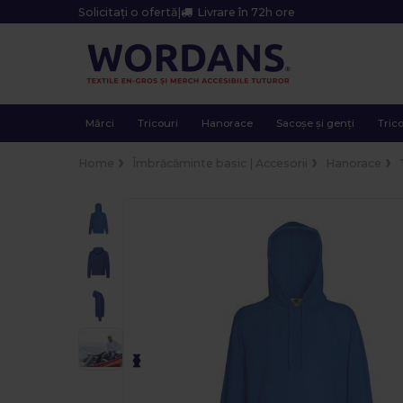
Solicitați o ofertă
|
Livrare în 72h ore
Mărci
Tricouri
Hanorace
Sacoșe și genți
Trico
Home
Îmbrăcăminte basic | Accesorii
Hanorace