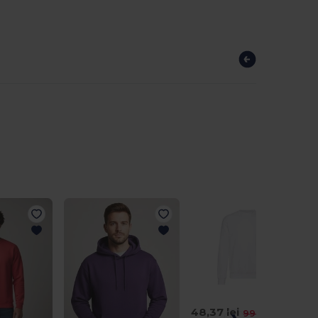
48,37 lei
-51%
99,50 lei