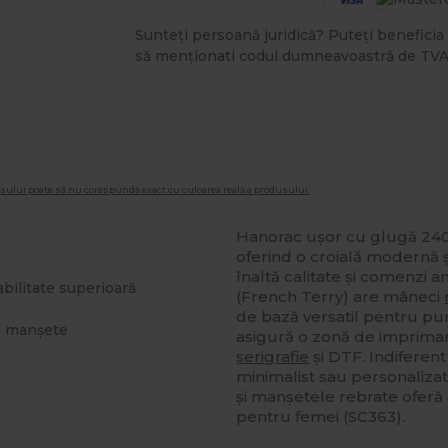
Sunteți persoană juridică? Puteți beneficia 
să menționati codul dumneavoastră de TVA
dusului poate să nu corespundă exact cu culoarea reală a produsului.
Hanorac ușor cu glugă 24
oferind o croială modernă 
înaltă calitate și comenzi 
bilitate superioară
(French Terry) are mâneci
de bază versatil pentru pur
și manșete
asigură o zonă de imprimare
serigrafie
și DTF. Indiferen
minimalist sau personaliza
și manșetele rebrate oferă 
pentru femei (SC363).