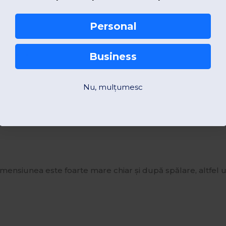
Personal
Business
cole vândute
Nu, mulțumesc
nță low-end.
dimensiunea este foarte mare chiar și după spălare, altfel