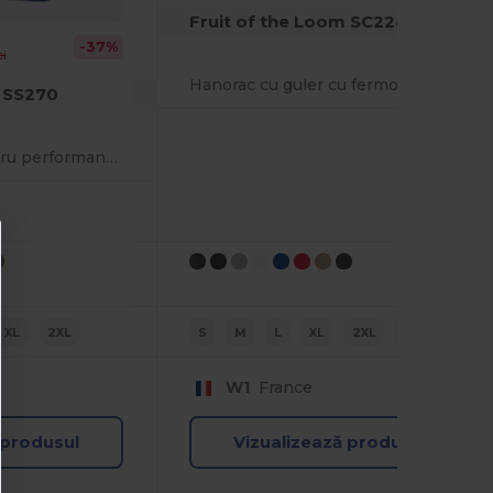
Fruit of the Loom SC2288
-37%
ei
Hanorac cu guler cu fermoar
m SS270
Bluza de damă pentru performanță, care elimină umezeala.
XL
2XL
S
M
L
XL
2XL
3XL
W1
France
 produsul
Vizualizează produsul