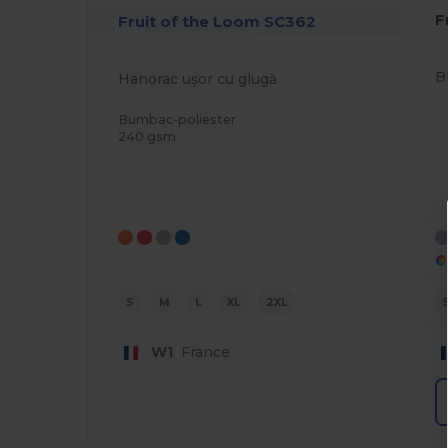
F
Fruit of the Loom SC362
Hanorac ușor cu glugă
Bumbac-poliester
240 gsm
S
M
L
XL
2XL
W1
France