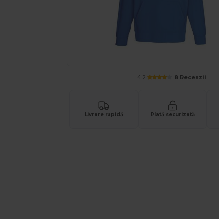
4.2
8 Recenzii
Livrare rapidă
Plată securizată