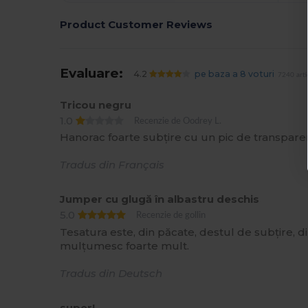
Product Customer Reviews
Evaluare:
4.2
pe baza a 8 voturi
7240 arti
Tricou negru
1.0
Recenzie de Oodrey L.
Hanorac foarte subțire cu un pic de transpare
Tradus din Français
Jumper cu glugă în albastru deschis
5.0
Recenzie de gollin
Tesatura este, din păcate, destul de subțire, 
mulțumesc foarte mult.
Tradus din Deutsch
super!