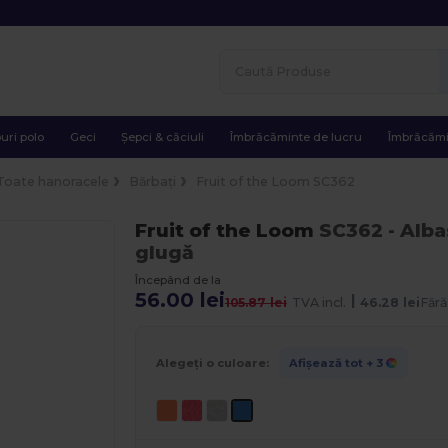
uri polo
Geci
Șepci & căciuli
Îmbrăcăminte de lucru
Îmbrăcămi
Toate hanoracele
Bărbați
Fruit of the Loom SC362
Fruit of the Loom
SC362
- Alba
glugă
Începând de la
56.00 lei
|
105.87 lei
TVA incl.
46.28 lei
Fără
Alegeți o culoare:
Afișează tot
+ 3