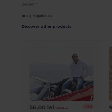
240g/m²
FR | Pluguffan, FR
Discover other products
4
56,00 lei
-47%
105,87 lei