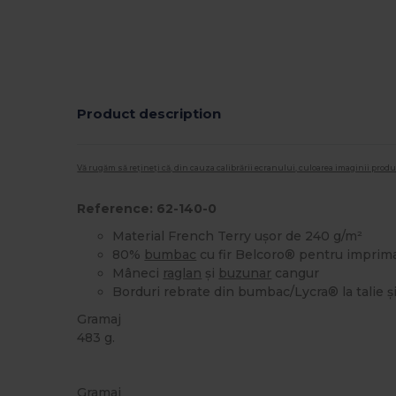
Product description
Vă rugăm să rețineți că, din cauza calibrării ecranului, culoarea imaginii pro
Reference: 62-140-0
Material French Terry ușor de 240 g/m²
80%
bumbac
cu fir Belcoro® pentru imprima
Mâneci
raglan
și
buzunar
cangur
Borduri rebrate din bumbac/Lycra® la talie 
Gramaj
483 g.
Personalizat
Gramaj