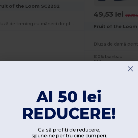
ruit of the Loom SC2292
49,53 lei
78,70 l
Bluză de trening cu mâneci drepte 250
Fruit of the Loo
100% bumbac
280 gsm
+2 Culori
+4 Culori
AI 50 lei
S
M
L
XL
2XL
3XL
XS
S
M
L
REDUCERE!
W1
France
W1
France
Vizualizează produsul
Vizualizează
Ca să profiți de reducere,
spune-ne pentru cine cumperi.