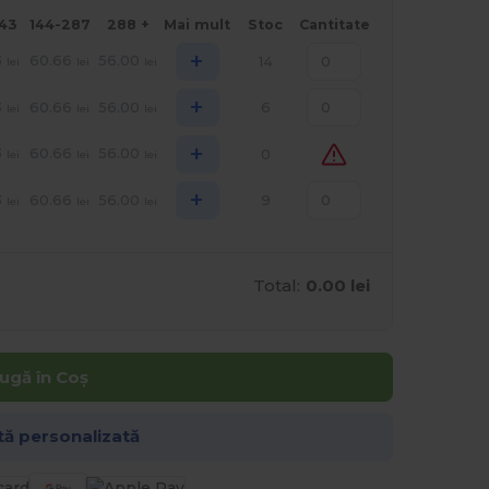
143
144-287
288 +
Mai mult
Stoc
Cantitate
+
3
60.66
56.00
14
lei
lei
lei
+
3
60.66
56.00
6
lei
lei
lei
+
3
60.66
56.00
0
lei
lei
lei
+
3
60.66
56.00
9
lei
lei
lei
Total:
0.00 lei
ugă în Coș
tă personalizată