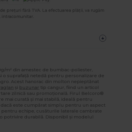
de prețuri fără TVA. La efectuarea plății, va rugăm
 intracomunitar.
0g/m² din amestec de bumbac-poliester,
și o suprafață netedă pentru personalizare de
angro. Acest hanorac din molton nepieptănat
raglan
și
buzunar
tip cangur, fiind un articol
tare zilnică sau promoțională. Firul Belcoro®
 mai curată și mai stabilă, ideală pentru
t dacă este cumpărat simplu pentru un aspect
t pentru echipe, cusăturile laterale cambrate
o potrivire durabilă. Disponibil și modelul