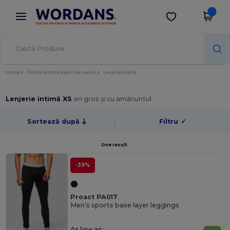
×
Aplicația Wordans
Descarcă app
Prețuri mai bune în aplicație!
Home
Îmbrăcăminte basic | Accesorii
Lenjerie intimă
Lenjerie intimă XS
en gros și cu amănuntul
Sortează după
Filtru
✓
One result.
-39%
Proact PA017
Men’s sports base layer leggings
As low as: