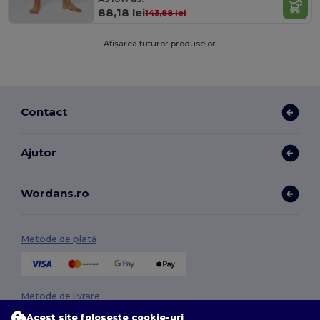
88,18 lei
143,88 lei
Afișarea tuturor produselor.
Contact
Ajutor
Wordans.ro
Metode de plată
Metode de livrare
Acest site folosește cookie-uri