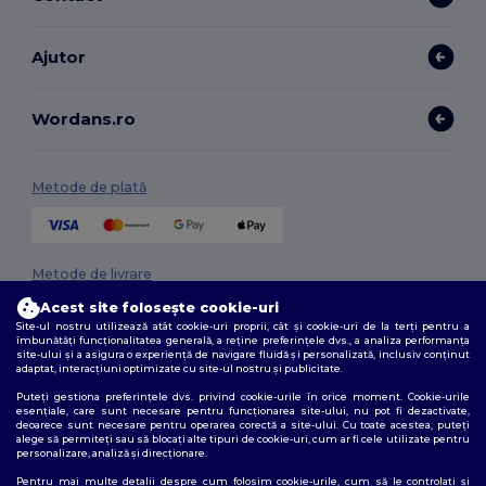
Ajutor
Wordans.ro
Metode de plată
Metode de livrare
Acest site folosește cookie-uri
Site-ul nostru utilizează atât cookie-uri proprii, cât și cookie-uri de la terți pentru a
îmbunătăți funcționalitatea generală, a reține preferințele dvs., a analiza performanța
site-ului și a asigura o experiență de navigare fluidă și personalizată, inclusiv conținut
adaptat, interacțiuni optimizate cu site-ul nostru și publicitate.
Puteți gestiona preferințele dvs. privind cookie-urile în orice moment. Cookie-urile
esențiale, care sunt necesare pentru funcționarea site-ului, nu pot fi dezactivate,
deoarece sunt necesare pentru operarea corectă a site-ului. Cu toate acestea, puteți
Urmărește-ne
alege să permiteți sau să blocați alte tipuri de cookie-uri, cum ar fi cele utilizate pentru
personalizare, analiză și direcționare.
Pentru mai multe detalii despre cum folosim cookie-urile, cum să le controlați și