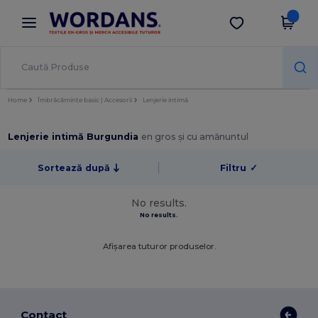
×
Aplicația Wordans
Descarcă app
Prețuri mai bune în aplicație!
Home
Îmbrăcăminte basic | Accesorii
Lenjerie intimă
Lenjerie intimă Burgundia
en gros și cu amănuntul
Sortează după
Filtru
✓
No results.
No results.
Afișarea tuturor produselor.
Contact